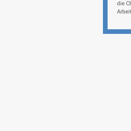
die C
Arbei