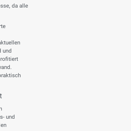
se, da alle
rte
ktuellen
d und
ofitiert
wand.
raktisch
t
n
s- und
len