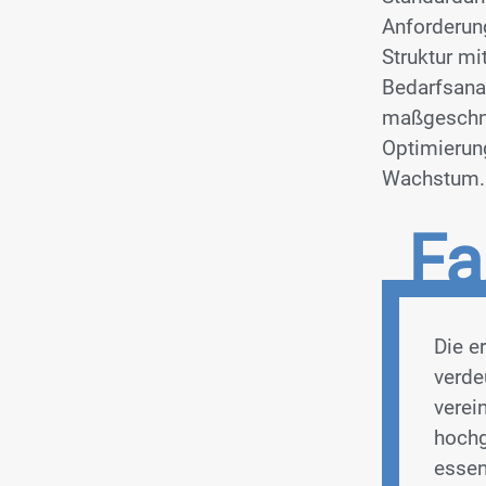
Anforderung
Struktur mi
Bedarfsana
maßgeschne
Optimierung
Wachstum.
Fa
Die e
verde
verei
hochg
essen