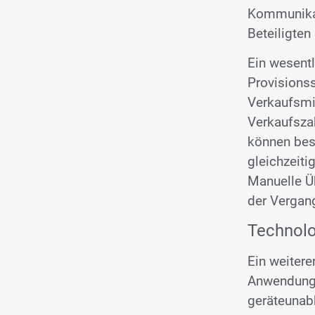
Kommunikat
Beteiligten
Ein wesentl
Provisionss
Verkaufsmit
Verkaufszah
können bess
gleichzeiti
Manuelle Ü
der Vergang
Technolo
Ein weiterer
Anwendung.
geräteunab