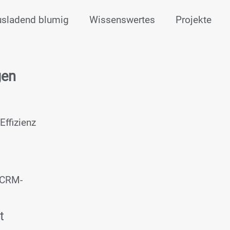
usladend blumig
Wissenswertes
Projekte
gen
Effizienz
e CRM-
t