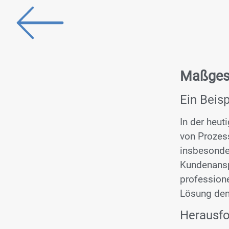
Maßgesc
Ein Beis
In der heut
von Prozess
insbesonde
Kundenansp
professione
Lösung den
Herausfo