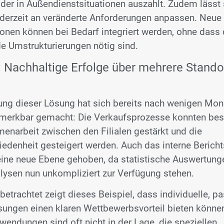
der in Außendienstsituationen auszahlt. Zudem lässt 
ederzeit an veränderte Anforderungen anpassen. Neu
onen können bei Bedarf integriert werden, ohne dass 
de Umstrukturierungen nötig sind.
: Nachhaltige Erfolge über mehrere Stando
rung dieser Lösung hat sich bereits nach wenigen Mon
emerkbar gemacht: Die Verkaufsprozesse konnten bes
enarbeit zwischen den Filialen gestärkt und die
iedenheit gesteigert werden. Auch das interne Beric
eine neue Ebene gehoben, da statistische Auswertung
lysen nun unkompliziert zur Verfügung stehen.
 betrachtet zeigt dieses Beispiel, dass individuelle, 
sungen einen klaren Wettbewerbsvorteil bieten könne
endungen sind oft nicht in der Lage, die speziellen