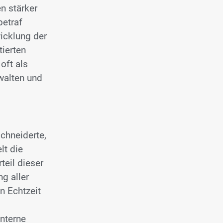
n stärker
betraf
icklung der
tierten
oft als
walten und
chneiderte,
lt die
eil dieser
g aller
n Echtzeit
interne