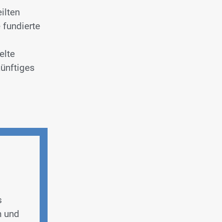
ilten
 fundierte
elte
künftiges
s
n und