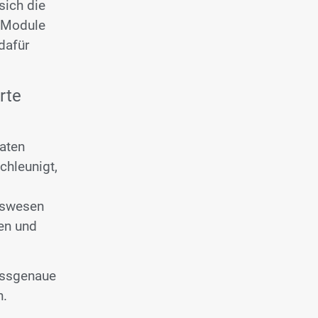
sich die
e Module
dafür
rte
aten
chleunigt,
htswesen
en und
passgenaue
n.