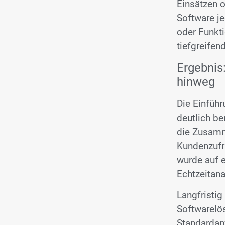
Einsätzen o
Software j
oder Funkti
tiefgreifen
Ergebnis
hinweg
Die Einfüh
deutlich b
die Zusamm
Kundenzufr
wurde auf 
Echtzeitana
Langfristig
Softwarelö
Standardanw