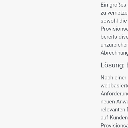
Ein großes 
zu vernetze
sowohl die
Provisionsa
bereits div
unzureichen
Abrechnunge
Lösung: 
Nach einer
webbasierte
Anforderun
neuen Anwen
relevanten 
auf Kunden
Provisionsa